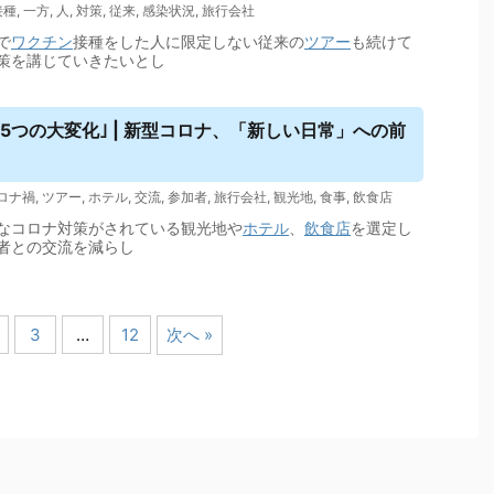
接種
,
一方
,
人
,
対策
,
従来
,
感染状況
,
旅行会社
で
ワクチン
接種をした人に限定しない従来の
ツアー
も続けて
策を講じていきたいとし
5つの大変化｣ | 新型コロナ、「新しい日常」への前
ロナ禍
,
ツアー
,
ホテル
,
交流
,
参加者
,
旅行会社
,
観光地
,
食事
,
飲食店
なコロナ対策がされている観光地や
ホテル
、
飲食店
を選定し
者との交流を減らし
3
…
12
次へ »