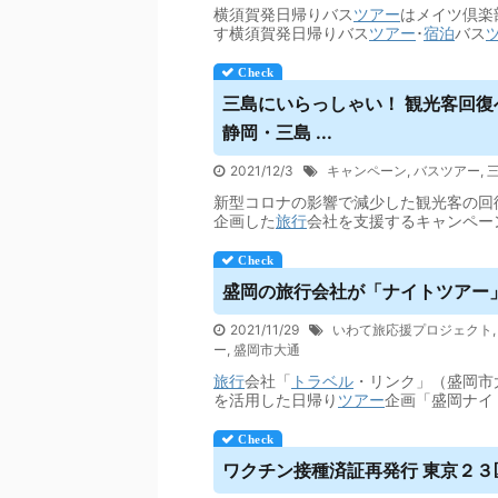
横須賀発日帰りバス
ツアー
はメイツ倶楽
す横須賀発日帰りバス
ツアー
･
宿泊
バス
三島にいらっしゃい！ 観光客回復
静岡・三島 ...
2021/12/3
キャンペーン
,
バスツアー
,
新型コロナの影響で減少した観光客の回
企画した
旅行
会社を支援するキャンペー
盛岡の旅行会社が「ナイト
ツアー
2021/11/29
いわて旅応援プロジェクト
ー
,
盛岡市大通
旅行
会社「
トラベル
・リンク」（盛岡市
を活用した日帰り
ツアー
企画「盛岡ナイ
ワクチン接種済証再発行 東京２３区 