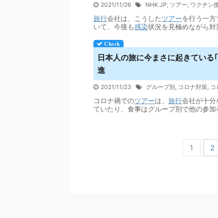
2021/11/26
NHK.JP
,
ツアー
,
ワクチン
旅行
会社は、こうした
ツアー
を行う一方
いて、今後も
感染
状況を見極めながら対
日本人の旅に今まさに起きている｢
進
2021/11/23
グループ別
,
コロナ対策
,
コ
コロナ禍での
ツアー
は、
旅行
会社が十分
ていたり、食事はグループ別で他の参加
1
2