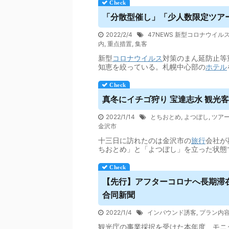
「分散型催し」「少人数限定
ツア
2022/2/4
47NEWS 新型コロナウイル
内
,
重点措置
,
集客
新型
コロナウイルス
対策のまん延防止等
知恵を絞っている。札幌中心部の
ホテル
真冬にイチゴ狩り 宝達志水 観光客
2022/1/14
とちおとめ
,
よつぼし
,
ツア
金沢市
十三日に訪れたのは金沢市の
旅行
会社が
ちおとめ」と「よつぼし」を立った状態
【先行】アフターコロナへ長期滞在
合同新聞
2022/1/4
インバウンド誘客
,
プラン内
観光庁の事業採択を受けた本年度、モニ