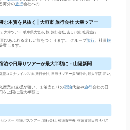
る海外の
旅行
会社への
む本質を見抜く | 大垣市 旅行会社 大幸
ツアー
行
,
大幸ツアー
,
岐阜県大垣市
,
旅
,
旅行会社
,
楽しい旅
,
社員旅行
喜びあふれる楽しい旅をつくります。 グループ
旅行
、社員
旅
提案します。
宿泊や日帰り
ツアー
が最大半額に - 山陽新聞
新型コロナウイルス禍
,
旅行会社
,
日帰りツアー参加料金
,
最大半額
,
狙い
,
光産業の支援が狙い。１泊当たりの
宿泊
代金や
旅行
会社の日
円を上限に最大半額に
行センター
,
宿泊バスツアー
,
旅行会社
,
横須賀中央
,
横須賀発日帰りバス