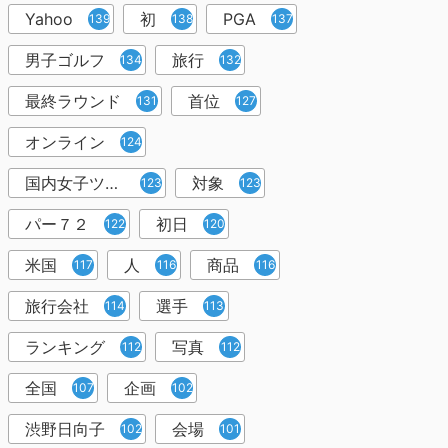
Yahoo
初
PGA
139
138
137
男子ゴルフ
旅行
134
132
最終ラウンド
首位
131
127
オンライン
124
国内女子ツアー
対象
123
123
パー７２
初日
122
120
米国
人
商品
117
116
116
旅行会社
選手
114
113
ランキング
写真
112
112
全国
企画
107
102
渋野日向子
会場
102
101