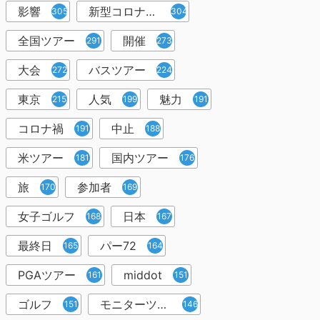
影響
新型コロナウイルス
305
304
全国ツアー
開催
291
273
大会
バスツアー
272
224
東京
人気
魅力
215
199
191
コロナ禍
中止
191
188
米ツアー
国内ツアー
181
176
旅
参加者
170
169
女子ゴルフ
日本
168
167
最終日
パー72
165
164
PGAツアー
middot
161
151
ゴルフ
モニターツアー
151
146