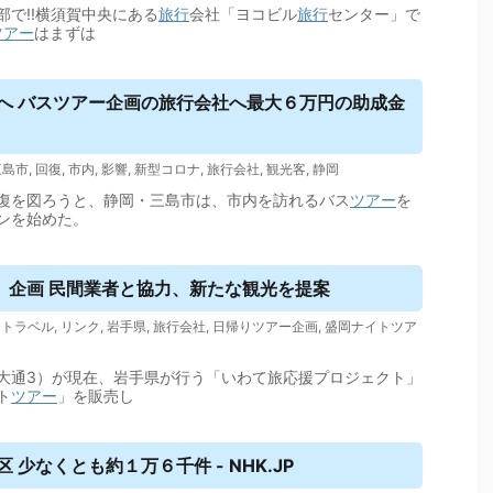
部で!!横須賀中央にある
旅行
会社「ヨコビル
旅行
センター」で
ツアー
はまずは
へ バス
ツアー
企画の旅行会社へ最大６万円の助成金
三島市
,
回復
,
市内
,
影響
,
新型コロナ
,
旅行会社
,
観光客
,
静岡
復を図ろうと、静岡・三島市は、市内を訪れるバス
ツアー
を
ンを始めた。
」企画 民間業者と協力、新たな観光を提案
,
トラベル
,
リンク
,
岩手県
,
旅行会社
,
日帰りツアー企画
,
盛岡ナイトツア
大通3）が現在、岩手県が行う「いわて旅応援プロジェクト」
ト
ツアー
」を販売し
少なくとも約１万６千件 - NHK.JP