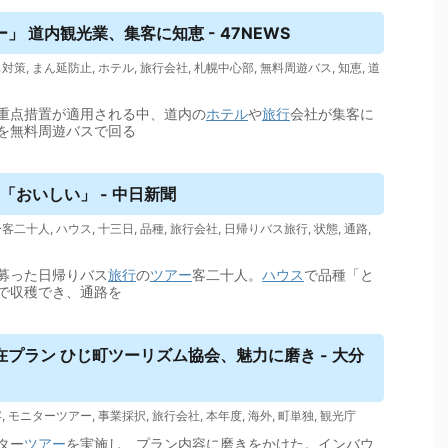
ー
」 道内観光業、集客に知恵 - 47NEWS
ス対策
,
まん延防止
,
ホテル
,
旅行会社
,
札幌中心部
,
無料周遊バス
,
知恵
,
道
重点措置が適用される中、道内の
ホテル
や
旅行
会社が集客に
を無料周遊バスで回る
「おいしい」 - 中日新聞
ー客二十人
,
ハウス
,
十三日
,
品種
,
旅行会社
,
日帰りバス旅行
,
状態
,
通路
,
募った日帰りバス
旅行
の
ツアー
客二十人。
ハウス
で品種「と
で収穫でき、通路を
プラン ひじ町ツーリズム協会、魅力に磨き - 大分
容
,
モニターツアー
,
事業採択
,
旅行会社
,
本年度
,
海外
,
町単独
,
観光庁
ター
ツアー
を実施し、プラン内容に磨きをかけた。インバウ